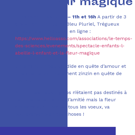
et la fleur magique
Dimanche 11 octobre – 11h et 16h
A partir de 3
ans – Tarif unique 6€ Bleu Pluriel, Trégueux
Billetterie sur place ou en ligne :
https://www.helloasso.com/associations/le-temps-
des-sciences/evenements/spectacle-enfants-l-
abeille-l-enfant-et-la-fleur-magique
Un enfant un peu candide en quête d’amour et
une abeille complètement zinzin en
quête de
nectar…
A priori les deux zigotos n’étaient pas destinés à
lier une belle histoire
d’amitié mais la fleur
ancestrale, qui réalise tous les voeux, va
bouleverser bien des choses !
Avec la Compagnie les Dégivrées