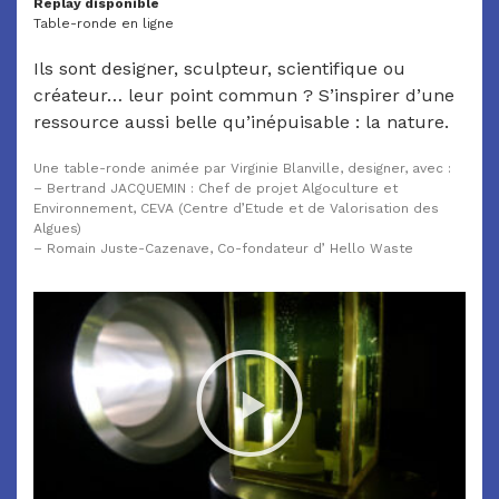
Replay disponible
Table-ronde en ligne
Ils sont designer, sculpteur, scientifique ou
créateur… leur point commun ? S’inspirer d’une
ressource aussi belle qu’inépuisable : la nature.
Une table-ronde animée par Virginie Blanville, designer, avec :
– Bertrand JACQUEMIN : Chef de projet Algoculture et
Environnement, CEVA (Centre d’Etude et de Valorisation des
Algues)
– Romain Juste-Cazenave, Co-fondateur d’ Hello Waste